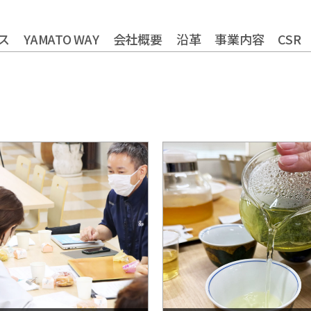
ス
YAMATO WAY
会社概要
沿革
事業内容
CSR
やまとグループ株式会社
トータルライフスタイル創造
健康経営の取り組
株式会社ヤマトアグリ
農業法人の運営・管理事業
株式会社大和
株式会社栄食
株式会社ONKURI
フードサービス事業
コミ
株式会社未来への恋文
リサーチ・アンド・デベロッ
おふくろの味総合研究所
食品の品質・衛生管理トータ
食品製造品質研究所
株式会社カーチョイス
ロジスティクス事業
株式会社COMMON
レン
株式会社UNITY
福祉就労支援事業
インシ
一般社団法人シニアミール協会
資格認定事業
グローバル
株式会社HAND
株式会社ライクイット
株式会社ファミリア
株式会社NEXT
株式会社make better
株式会社ピース