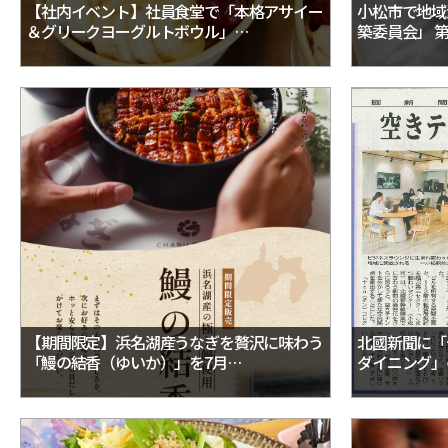
【社内イベント】社員食堂で「本格アサイー
小松市で地域
＆グリークヨーグルトボウル」…
築委員会」 
【期間限定】浜名湖産うなぎを贅沢に味わう
北國新聞に「
「鰻の結香（ゆいか）」を7月…
ダイニング」