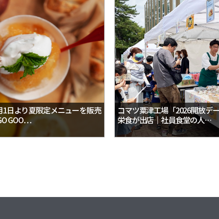
月1日より夏限定メニューを販売
コマツ粟津工場「2026開放デ
O GOO…
栄食が出店｜社員食堂の人…