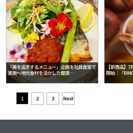
「美を追求するメニュー」企画を社員食堂で
【新商品】7
実施～地元食材を活かした健康…
開始｜「RING
1
2
3
Next