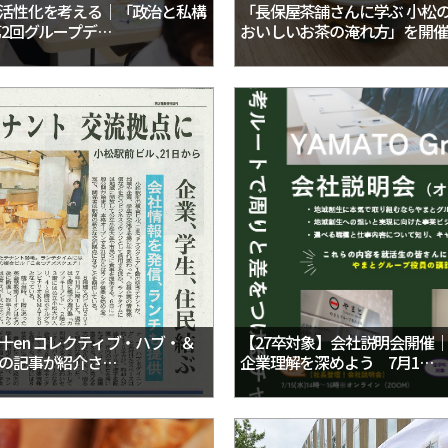
株式会社YAMATO Asia
株式会社Anniversary
活性化を考える｜「政治と私構
「長保屋茶舗さんに学ぶ 小松
第2回グループデ…
おいしいお茶の淹れ方」を開催
カーチョイス・レンタカーサービス株式会社
株式会社AKKO
株式会社プラスぽぽぽ
特定非営利活動法人ホームホスピスこまつ
一般社団法人日本うんこ文化学会
十en コレクティブ・ハブ・＆
【27卒対象】会社説明会開催
の記事が紹介さ…
企業理解を深めよう 7月1…