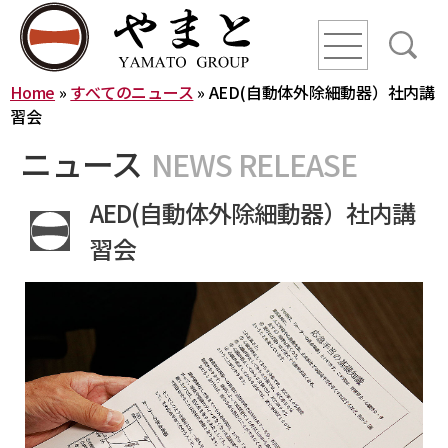
line
line
line
Home
»
すべてのニュース
»
AED(⾃動体外除細動器）社内講
HOME
習会
ニュース
NEWS RELEASE
ニュース
AED(⾃動体外除細動器）社内講
YAMATO WAY
習会
会社概要
やまとグループ株式会社
株式会社ヤマトアグリ
沿革
株式会社大和
株式会社栄食
株式会社ONKURI
株式会社未来への恋文
事業内容