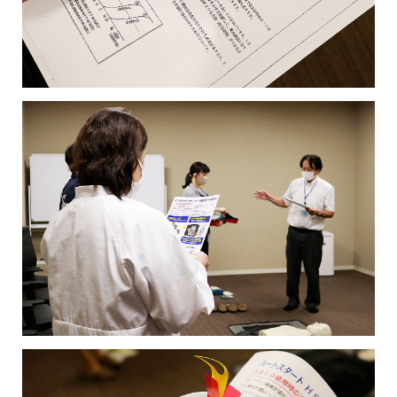
おふくろの味総合研究所
食品製造品質研究所
トータルライフスタイル創造事業
株式会社カーチョイス
株式会社COMMON
CSR
農業法人の運営・管理事業
加工製造事業
株式会社UNITY
一般社団法人シニアミール協会
健康経営の取り組みについて
フードサービス事業
コミュニティ事業
株式会社HAND
株式会社ライクイット
採用情報
リサーチ・アンド・デベロップメント事業
株式会社ファミリア
株式会社NEXT
食品の品質・衛生管理トータルサポート事業
株式会社make better
株式会社ピース
ロジスティクス事業
レンタカーサービス事業
株式会社YAMATO Asia
株式会社Anniversary
福祉就労支援事業
インシュアランス事業
カーチョイス・レンタカーサービス株式会社
資格認定事業
グローバル・ネットワーク事業
株式会社AKKO
株式会社プラスぽぽぽ
特定非営利活動法人ホームホスピスこまつ
一般社団法人日本うんこ文化学会