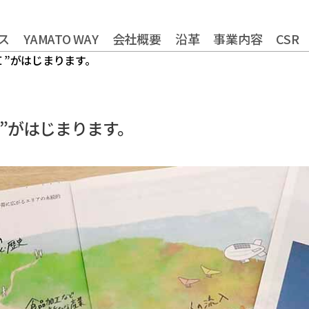
ス
YAMATO WAY
会社概要
沿革
事業内容
CSR
Ｉ”がはじまります。
やまとグループ株式会社
トータルライフスタイル創造
健康経営の取り組
株式会社ヤマトアグリ
農業法人の運営・管理事業
株式会社大和
株式会社栄食
株式会社ONKURI
フードサービス事業
コミ
”がはじまります。
株式会社未来への恋文
リサーチ・アンド・デベロッ
おふくろの味総合研究所
食品の品質・衛生管理トータ
食品製造品質研究所
株式会社カーチョイス
ロジスティクス事業
株式会社COMMON
レン
株式会社UNITY
福祉就労支援事業
インシ
一般社団法人シニアミール協会
資格認定事業
グローバル
株式会社HAND
株式会社ライクイット
株式会社ファミリア
株式会社NEXT
株式会社make better
株式会社ピース