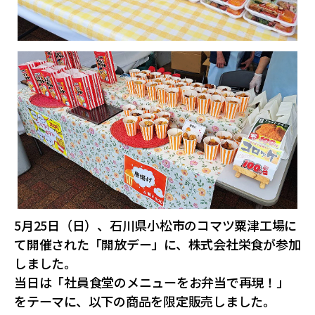
おふくろの味総合研究所
食品製造品質研究所
トータルライフスタイル創造事業
株式会社カーチョイス
株式会社COMMON
CSR
農業法人の運営・管理事業
加工製造事業
株式会社UNITY
一般社団法人シニアミール協会
健康経営の取り組みについて
フードサービス事業
コミュニティ事業
株式会社HAND
株式会社ライクイット
採用情報
リサーチ・アンド・デベロップメント事業
株式会社ファミリア
株式会社NEXT
食品の品質・衛生管理トータルサポート事業
株式会社make better
株式会社ピース
ロジスティクス事業
レンタカーサービス事業
株式会社YAMATO Asia
株式会社Anniversary
福祉就労支援事業
インシュアランス事業
カーチョイス・レンタカーサービス株式会社
資格認定事業
グローバル・ネットワーク事業
株式会社AKKO
株式会社プラスぽぽぽ
特定非営利活動法人ホームホスピスこまつ
5月25日（日）、石川県小松市のコマツ粟津工場に
一般社団法人日本うんこ文化学会
て開催された「開放デー」に、株式会社栄食が参加
しました。
当日は「社員食堂のメニューをお弁当で再現！」
をテーマに、以下の商品を限定販売しました。