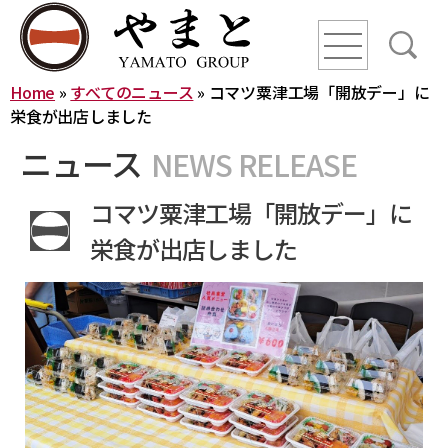
line
line
line
Home
»
すべてのニュース
»
コマツ粟津工場「開放デー」に
HOME
栄食が出店しました
ニュース
NEWS RELEASE
ニュース
コマツ粟津工場「開放デー」に
YAMATO WAY
栄食が出店しました
会社概要
やまとグループ株式会社
株式会社ヤマトアグリ
沿革
株式会社大和
株式会社栄食
株式会社ONKURI
株式会社未来への恋文
事業内容