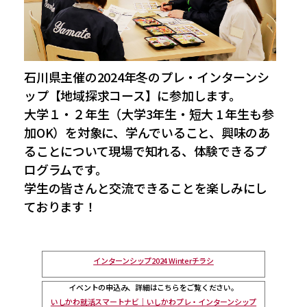
おふくろの味総合研究所
食品製造品質研究所
トータルライフスタイル創造事業
株式会社カーチョイス
株式会社COMMON
CSR
農業法人の運営・管理事業
加工製造事業
株式会社UNITY
一般社団法人シニアミール協会
健康経営の取り組みについて
フードサービス事業
コミュニティ事業
株式会社HAND
株式会社ライクイット
採用情報
石川県主催の2024年冬のプレ・インターンシ
リサーチ・アンド・デベロップメント事業
株式会社ファミリア
株式会社NEXT
ップ【地域探求コース】に参加します。
大学１・２年生（大学3年生・短大 1 年生も参
食品の品質・衛生管理トータルサポート事業
株式会社make better
株式会社ピース
加OK）を対象に、学んでいること、興味のあ
ロジスティクス事業
レンタカーサービス事業
株式会社YAMATO Asia
株式会社Anniversary
ることについて現場で知れる、体験できるプ
福祉就労支援事業
インシュアランス事業
カーチョイス・レンタカーサービス株式会社
ログラムです。
資格認定事業
グローバル・ネットワーク事業
株式会社AKKO
株式会社プラスぽぽぽ
学生の皆さんと交流できることを楽しみにし
ております！
特定非営利活動法人ホームホスピスこまつ
一般社団法人日本うんこ文化学会
インターンシップ2024 Winterチラシ
イベントの申込み、詳細はこちらをご覧ください。
いしかわ就活スマートナビ｜いしかわプレ・インターンシップ