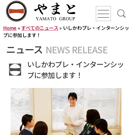
line
line
line
Home
»
すべてのニュース
»
いしかわプレ・インターンシッ
HOME
プに参加します！
ニュース
NEWS RELEASE
ニュース
いしかわプレ・インターンシッ
YAMATO WAY
プに参加します！
会社概要
やまとグループ株式会社
株式会社ヤマトアグリ
沿革
株式会社大和
株式会社栄食
株式会社ONKURI
株式会社未来への恋文
事業内容