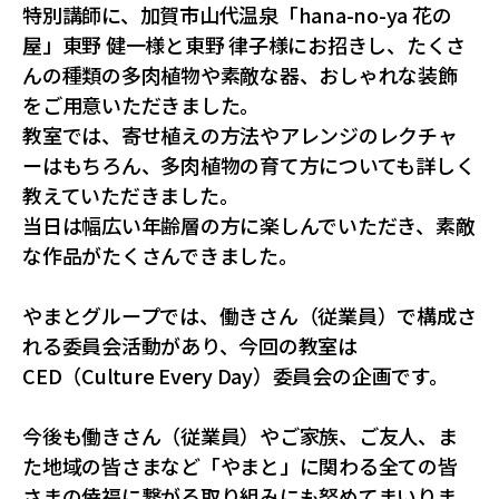
おふくろの味総合研究所
食品製造品質研究所
特別講師に、加賀市山代温泉「hana-no-ya 花の
トータルライフスタイル創造事業
株式会社カーチョイス
株式会社COMMON
屋」東野 健一様と東野 律子様にお招きし、たくさ
CSR
んの種類の多肉植物や素敵な器、おしゃれな装飾
農業法人の運営・管理事業
加工製造事業
株式会社UNITY
一般社団法人シニアミール協会
をご用意いただきました。
健康経営の取り組みについて
フードサービス事業
コミュニティ事業
株式会社HAND
株式会社ライクイット
採用情報
教室では、寄せ植えの方法やアレンジのレクチャ
リサーチ・アンド・デベロップメント事業
株式会社ファミリア
株式会社NEXT
ーはもちろん、多肉植物の育て方についても詳しく
食品の品質・衛生管理トータルサポート事業
株式会社make better
株式会社ピース
教えていただきました。
ロジスティクス事業
レンタカーサービス事業
当日は幅広い年齢層の方に楽しんでいただき、素敵
株式会社YAMATO Asia
株式会社Anniversary
な作品がたくさんできました。
福祉就労支援事業
インシュアランス事業
カーチョイス・レンタカーサービス株式会社
資格認定事業
グローバル・ネットワーク事業
株式会社AKKO
株式会社プラスぽぽぽ
やまとグループでは、働きさん（従業員）で構成さ
特定非営利活動法人ホームホスピスこまつ
れる委員会活動があり、今回の教室は
一般社団法人日本うんこ文化学会
CED（Culture Every Day）委員会の企画です。
今後も働きさん（従業員）やご家族、ご友人、ま
た地域の皆さまなど「やまと」に関わる全ての皆
さまの倖福に繋がる取り組みにも努めてまいりま