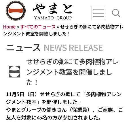
line
line
line
Home
»
すべてのニュース
»
せせらぎの郷にて多肉植物アレ
HOME
ンジメント教室を開催しました！
ニュース
NEWS RELEASE
ニュース
せせらぎの郷にて多肉植物アレ
YAMATO WAY
ンジメント教室を開催しまし
た！
会社概要
11月5日（日）せせらぎの郷にて「多肉植物アレン
ジメント教室」を開催しました。
やまとグループ株式会社
株式会社ヤマトアグリ
沿革
やまとグループの働きさん（従業員）、ご家族、ご
株式会社大和
株式会社栄食
友人を対象に45名の方が参加されました。
株式会社ONKURI
株式会社未来への恋文
事業内容