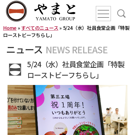
line
line
line
Home
»
すべてのニュース
»
5/24（水）社員食堂企画「特製
HOME
ローストビーフちらし」
ニュース
NEWS RELEASE
ニュース
5/24（水）社員食堂企画「特製
YAMATO WAY
ローストビーフちらし」
会社概要
やまとグループ株式会社
株式会社ヤマトアグリ
沿革
株式会社大和
株式会社栄食
株式会社ONKURI
株式会社未来への恋文
事業内容