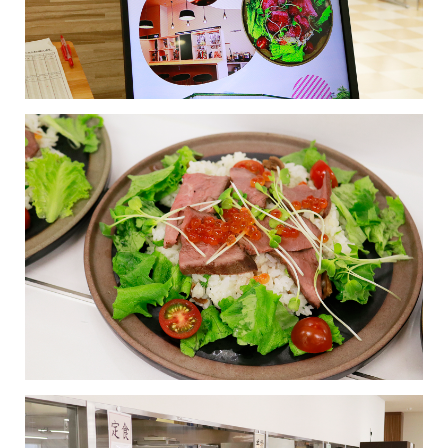
おふくろの味総合研究所
食品製造品質研究所
トータルライフスタイル創造事業
株式会社カーチョイス
株式会社COMMON
CSR
農業法人の運営・管理事業
加工製造事業
株式会社UNITY
一般社団法人シニアミール協会
健康経営の取り組みについて
フードサービス事業
コミュニティ事業
株式会社HAND
株式会社ライクイット
採用情報
リサーチ・アンド・デベロップメント事業
株式会社ファミリア
株式会社NEXT
食品の品質・衛生管理トータルサポート事業
株式会社make better
株式会社ピース
ロジスティクス事業
レンタカーサービス事業
株式会社YAMATO Asia
株式会社Anniversary
福祉就労支援事業
インシュアランス事業
カーチョイス・レンタカーサービス株式会社
資格認定事業
グローバル・ネットワーク事業
株式会社AKKO
株式会社プラスぽぽぽ
特定非営利活動法人ホームホスピスこまつ
一般社団法人日本うんこ文化学会