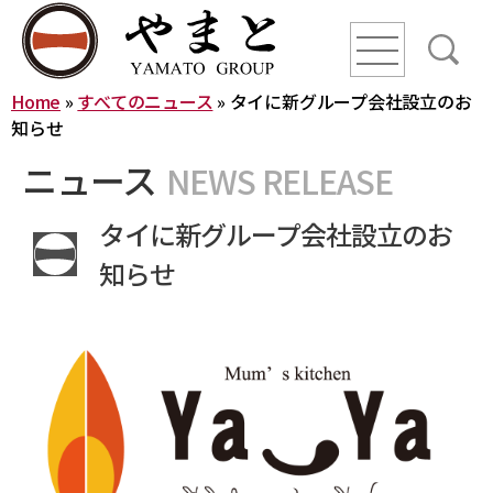
line
line
line
Home
»
すべてのニュース
»
タイに新グループ会社設立のお
HOME
知らせ
ニュース
NEWS RELEASE
ニュース
タイに新グループ会社設立のお
YAMATO WAY
知らせ
会社概要
やまとグループ株式会社
株式会社ヤマトアグリ
沿革
株式会社大和
株式会社栄食
株式会社ONKURI
株式会社未来への恋文
事業内容