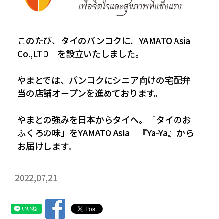
おふくろの味総合研究所
食品製造品質研究所
トータルライフスタイル創造事業
株式会社カーチョイス
株式会社COMMON
CSR
農業法人の運営・管理事業
加工製造事業
株式会社UNITY
一般社団法人シニアミール協会
このたび、タイのバンコクに、YAMATO Asia
健康経営の取り組みについて
フードサービス事業
コミュニティ事業
株式会社HAND
株式会社ライクイット
Co.,LTD を設立いたしました。
採用情報
リサーチ・アンド・デベロップメント事業
株式会社ファミリア
株式会社NEXT
やまとでは、バンコクにシニア向けの宅配弁
食品の品質・衛生管理トータルサポート事業
株式会社make better
株式会社ピース
当の店舗オープンを進めております。
ロジスティクス事業
レンタカーサービス事業
株式会社YAMATO Asia
株式会社Anniversary
福祉就労支援事業
インシュアランス事業
カーチョイス・レンタカーサービス株式会社
やまとの強みを日本からタイへ。「タイのお
資格認定事業
グローバル・ネットワーク事業
株式会社AKKO
株式会社プラスぽぽぽ
ふくろの味」をYAMATO Asia 『Ya-Ya』から
お届けします。
特定非営利活動法人ホームホスピスこまつ
一般社団法人日本うんこ文化学会
2022,07,21