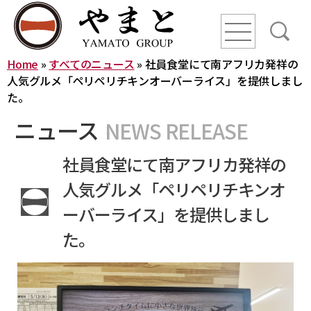
line
line
line
Home
»
すべてのニュース
»
社員食堂にて南アフリカ発祥の
HOME
人気グルメ「ペリペリチキンオーバーライス」を提供しまし
た。
ニュース
ニュース
NEWS RELEASE
社員食堂にて南アフリカ発祥の
YAMATO WAY
人気グルメ「ペリペリチキンオ
ーバーライス」を提供しまし
会社概要
た。
やまとグループ株式会社
株式会社ヤマトアグリ
沿革
株式会社大和
株式会社栄食
株式会社ONKURI
株式会社未来への恋文
事業内容