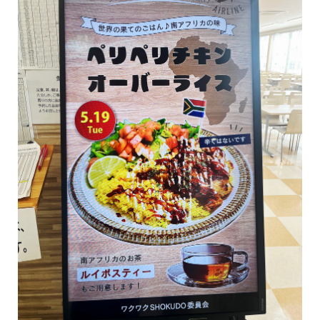
おふくろの味総合研究所
食品製造品質研究所
トータルライフスタイル創造事業
株式会社カーチョイス
株式会社COMMON
CSR
農業法人の運営・管理事業
加工製造事業
株式会社UNITY
一般社団法人シニアミール協会
健康経営の取り組みについて
フードサービス事業
コミュニティ事業
株式会社HAND
株式会社ライクイット
採用情報
リサーチ・アンド・デベロップメント事業
株式会社ファミリア
株式会社NEXT
食品の品質・衛生管理トータルサポート事業
株式会社make better
株式会社ピース
ロジスティクス事業
レンタカーサービス事業
株式会社YAMATO Asia
株式会社Anniversary
福祉就労支援事業
インシュアランス事業
カーチョイス・レンタカーサービス株式会社
資格認定事業
グローバル・ネットワーク事業
株式会社AKKO
株式会社プラスぽぽぽ
特定非営利活動法人ホームホスピスこまつ
一般社団法人日本うんこ文化学会