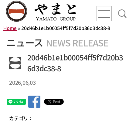
line
line
line
Home
»
20d46b1e1b00054ff5f7d20b36d3dc38-8
HOME
ニュース
NEWS RELEASE
ニュース
20d46b1e1b00054ff5f7d20b3
6d3dc38-8
YAMATO WAY
2026,06,03
会社概要
やまとグループ株式会社
株式会社ヤマトアグリ
沿革
株式会社大和
株式会社栄食
カテゴリ：
株式会社ONKURI
株式会社未来への恋文
事業内容