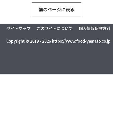
おふくろの味総合研究所
食品製造品質研究所
トータルライフスタイル創造事業
前のページに戻る
株式会社カーチョイス
株式会社COMMON
CSR
農業法人の運営・管理事業
加工製造事業
株式会社UNITY
一般社団法人シニアミール協会
健康経営の取り組みについて
フードサービス事業
コミュニティ事業
株式会社HAND
株式会社ライクイット
採用情報
サイトマップ
このサイトについて
個人情報保護方針
リサーチ・アンド・デベロップメント事業
株式会社ファミリア
株式会社NEXT
Copyright © 2019 - 2026 https://www.food-yamato.co.jp
食品の品質・衛生管理トータルサポート事業
株式会社make better
株式会社ピース
ロジスティクス事業
レンタカーサービス事業
株式会社YAMATO Asia
株式会社Anniversary
福祉就労支援事業
インシュアランス事業
カーチョイス・レンタカーサービス株式会社
資格認定事業
グローバル・ネットワーク事業
株式会社AKKO
株式会社プラスぽぽぽ
特定非営利活動法人ホームホスピスこまつ
一般社団法人日本うんこ文化学会