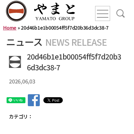
line
line
line
Home
»
20d46b1e1b00054ff5f7d20b36d3dc38-7
HOME
ニュース
NEWS RELEASE
ニュース
20d46b1e1b00054ff5f7d20b3
6d3dc38-7
YAMATO WAY
2026,06,03
会社概要
やまとグループ株式会社
株式会社ヤマトアグリ
沿革
株式会社大和
株式会社栄食
カテゴリ：
株式会社ONKURI
株式会社未来への恋文
事業内容