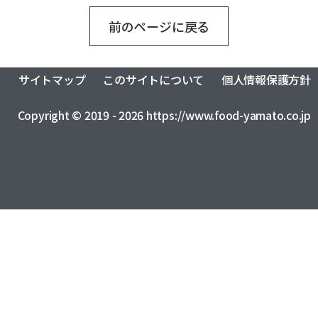
おふくろの味総合研究所
食品製造品質研究所
トータルライフスタイル創造事業
前のページに戻る
株式会社カーチョイス
株式会社COMMON
CSR
農業法人の運営・管理事業
加工製造事業
株式会社UNITY
一般社団法人シニアミール協会
健康経営の取り組みについて
フードサービス事業
コミュニティ事業
株式会社HAND
株式会社ライクイット
採用情報
サイトマップ
このサイトについて
個人情報保護方針
リサーチ・アンド・デベロップメント事業
株式会社ファミリア
株式会社NEXT
Copyright © 2019 - 2026 https://www.food-yamato.co.jp
食品の品質・衛生管理トータルサポート事業
株式会社make better
株式会社ピース
ロジスティクス事業
レンタカーサービス事業
株式会社YAMATO Asia
株式会社Anniversary
福祉就労支援事業
インシュアランス事業
カーチョイス・レンタカーサービス株式会社
資格認定事業
グローバル・ネットワーク事業
株式会社AKKO
株式会社プラスぽぽぽ
特定非営利活動法人ホームホスピスこまつ
一般社団法人日本うんこ文化学会