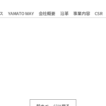
ス
YAMATO WAY
会社概要
沿革
事業内容
CSR
やまとグループ株式会社
トータルライフスタイル創造
健康経営の取り組
株式会社ヤマトアグリ
農業法人の運営・管理事業
株式会社大和
株式会社栄食
株式会社ONKURI
フードサービス事業
コミ
株式会社未来への恋文
リサーチ・アンド・デベロッ
おふくろの味総合研究所
食品の品質・衛生管理トータ
食品製造品質研究所
株式会社カーチョイス
ロジスティクス事業
株式会社COMMON
レン
株式会社UNITY
福祉就労支援事業
インシ
一般社団法人シニアミール協会
資格認定事業
グローバル
株式会社HAND
株式会社ライクイット
株式会社ファミリア
株式会社NEXT
株式会社make better
株式会社ピース