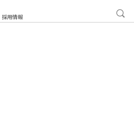
採用情報
事業
みについて
加工製造事業
ュニティ事業
プメント事業
ルサポート事業
タカーサービス事業
ュアランス事業
・ネットワーク事業