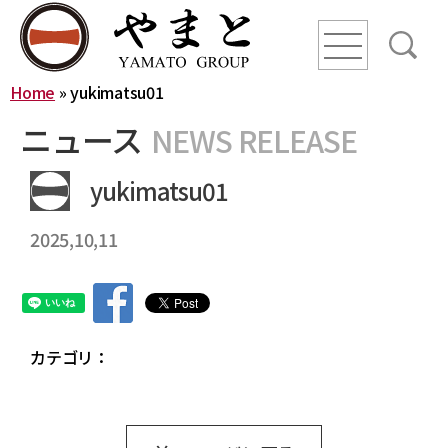
line
line
line
Home
»
yukimatsu01
HOME
ニュース
NEWS RELEASE
ニュース
yukimatsu01
2025,10,11
YAMATO WAY
会社概要
やまとグループ株式会社
株式会社ヤマトアグリ
カテゴリ：
沿革
株式会社大和
株式会社栄食
株式会社ONKURI
株式会社未来への恋文
事業内容