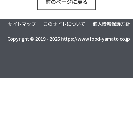
前のページに戻る
おふくろの味総合研究所
食品製造品質研究所
トータルライフスタイル創造事業
株式会社カーチョイス
株式会社COMMON
CSR
農業法人の運営・管理事業
加工製造事業
株式会社UNITY
一般社団法人シニアミール協会
サイトマップ
このサイトについて
個人情報保護方針
健康経営の取り組みについて
フードサービス事業
コミュニティ事業
株式会社HAND
株式会社ライクイット
採用情報
Copyright © 2019 - 2026 https://www.food-yamato.co.jp
リサーチ・アンド・デベロップメント事業
株式会社ファミリア
株式会社NEXT
食品の品質・衛生管理トータルサポート事業
株式会社make better
株式会社ピース
ロジスティクス事業
レンタカーサービス事業
株式会社YAMATO Asia
株式会社Anniversary
福祉就労支援事業
インシュアランス事業
カーチョイス・レンタカーサービス株式会社
資格認定事業
グローバル・ネットワーク事業
株式会社AKKO
株式会社プラスぽぽぽ
特定非営利活動法人ホームホスピスこまつ
一般社団法人日本うんこ文化学会