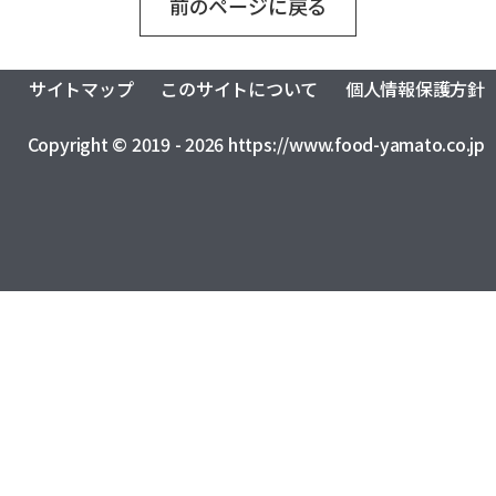
前のページに戻る
おふくろの味総合研究所
食品製造品質研究所
トータルライフスタイル創造事業
株式会社カーチョイス
株式会社COMMON
CSR
農業法人の運営・管理事業
加工製造事業
株式会社UNITY
一般社団法人シニアミール協会
サイトマップ
このサイトについて
個人情報保護方針
健康経営の取り組みについて
フードサービス事業
コミュニティ事業
株式会社HAND
株式会社ライクイット
採用情報
Copyright © 2019 - 2026 https://www.food-yamato.co.jp
リサーチ・アンド・デベロップメント事業
株式会社ファミリア
株式会社NEXT
食品の品質・衛生管理トータルサポート事業
株式会社make better
株式会社ピース
ロジスティクス事業
レンタカーサービス事業
株式会社YAMATO Asia
株式会社Anniversary
福祉就労支援事業
インシュアランス事業
カーチョイス・レンタカーサービス株式会社
資格認定事業
グローバル・ネットワーク事業
株式会社AKKO
株式会社プラスぽぽぽ
特定非営利活動法人ホームホスピスこまつ
一般社団法人日本うんこ文化学会