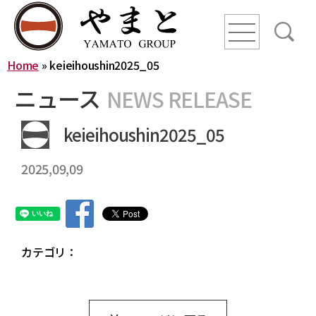
line
line
line
Home
»
keieihoushin2025_05
HOME
ニュース
NEWS RELEASE
ニュース
keieihoushin2025_05
2025,09,09
YAMATO WAY
会社概要
やまとグループ株式会社
株式会社ヤマトアグリ
カテゴリ：
沿革
株式会社大和
株式会社栄食
株式会社ONKURI
株式会社未来への恋文
事業内容