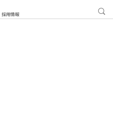
採用情報
事業
みについて
加工製造事業
ュニティ事業
プメント事業
ルサポート事業
タカーサービス事業
ュアランス事業
・ネットワーク事業