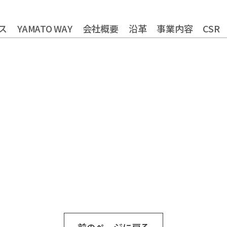
ス
YAMATO WAY
会社概要
沿革
事業内容
CSR
やまとグループ株式会社
トータルライフスタイル創造
健康経営の取り組
株式会社ヤマトアグリ
農業法人の運営・管理事業
株式会社大和
株式会社栄食
株式会社ONKURI
フードサービス事業
コミ
株式会社未来への恋文
リサーチ・アンド・デベロッ
おふくろの味総合研究所
食品の品質・衛生管理トータ
食品製造品質研究所
株式会社カーチョイス
ロジスティクス事業
株式会社COMMON
レン
株式会社UNITY
福祉就労支援事業
インシ
一般社団法人シニアミール協会
資格認定事業
グローバル
株式会社HAND
株式会社ライクイット
株式会社ファミリア
株式会社NEXT
株式会社make better
株式会社ピース