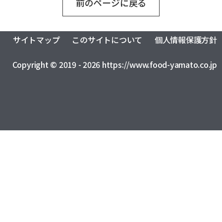
前のページに戻る
おふくろの味総合研究所
食品製造品質研究所
トータルライフスタイル創造事業
株式会社カーチョイス
株式会社COMMON
CSR
農業法人の運営・管理事業
加工製造事業
株式会社UNITY
一般社団法人シニアミール協会
サイトマップ
このサイトについて
個人情報保護方針
健康経営の取り組みについて
フードサービス事業
コミュニティ事業
株式会社HAND
株式会社ライクイット
採用情報
Copyright © 2019 - 2026 https://www.food-yamato.co.jp
リサーチ・アンド・デベロップメント事業
株式会社ファミリア
株式会社NEXT
食品の品質・衛生管理トータルサポート事業
株式会社make better
株式会社ピース
ロジスティクス事業
レンタカーサービス事業
株式会社YAMATO Asia
株式会社Anniversary
福祉就労支援事業
インシュアランス事業
カーチョイス・レンタカーサービス株式会社
資格認定事業
グローバル・ネットワーク事業
株式会社AKKO
株式会社プラスぽぽぽ
特定非営利活動法人ホームホスピスこまつ
一般社団法人日本うんこ文化学会