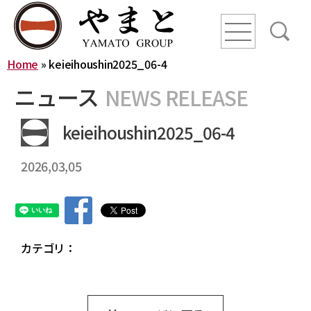
line
line
line
Home
»
keieihoushin2025_06-4
HOME
ニュース
NEWS RELEASE
ニュース
keieihoushin2025_06-4
2026,03,05
YAMATO WAY
会社概要
やまとグループ株式会社
株式会社ヤマトアグリ
カテゴリ：
沿革
株式会社大和
株式会社栄食
株式会社ONKURI
株式会社未来への恋文
事業内容