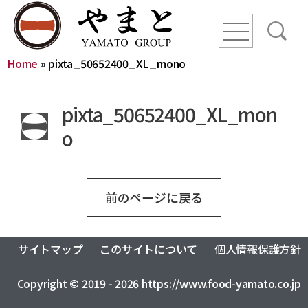
line
line
line
Home
»
pixta_50652400_XL_mono
HOME
pixta_50652400_XL_mon
ニュース
o
YAMATO WAY
前のページに戻る
会社概要
やまとグループ株式会社
株式会社ヤマトアグリ
サイトマップ
このサイトについて
個人情報保護方針
沿革
株式会社大和
株式会社栄食
Copyright © 2019 - 2026 https://www.food-yamato.co.jp
株式会社ONKURI
株式会社未来への恋文
事業内容