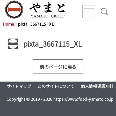
line
line
line
Home
»
pixta_3667115_XL
HOME
pixta_3667115_XL
ニュース
YAMATO WAY
前のページに戻る
会社概要
サイトマップ
このサイトについて
個人情報保護方針
やまとグループ株式会社
株式会社ヤマトアグリ
沿革
Copyright © 2019 - 2026 https://www.food-yamato.co.jp
株式会社大和
株式会社栄食
株式会社ONKURI
株式会社未来への恋文
事業内容