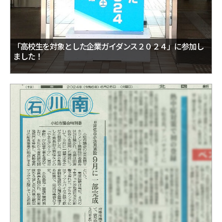
「高校生を対象とした企業ガイダンス２０２４」に参加し
ました！