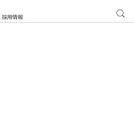
採用情報
事業
みについて
加工製造事業
ュニティ事業
プメント事業
ルサポート事業
タカーサービス事業
ュアランス事業
・ネットワーク事業