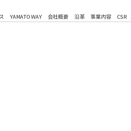
ス
YAMATO WAY
会社概要
沿革
事業内容
CSR
やまとグループ株式会社
トータルライフスタイル創造
健康経営の取り組
株式会社ヤマトアグリ
農業法人の運営・管理事業
株式会社大和
株式会社栄食
株式会社ONKURI
フードサービス事業
コミ
株式会社未来への恋文
リサーチ・アンド・デベロッ
おふくろの味総合研究所
食品の品質・衛生管理トータ
食品製造品質研究所
株式会社カーチョイス
ロジスティクス事業
株式会社COMMON
レン
株式会社UNITY
福祉就労支援事業
インシ
一般社団法人シニアミール協会
資格認定事業
グローバル
株式会社HAND
株式会社ライクイット
株式会社ファミリア
株式会社NEXT
株式会社make better
株式会社ピース