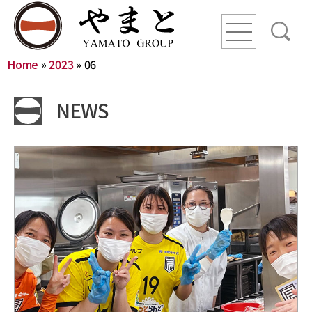
line
line
line
Home
»
2023
»
06
HOME
NEWS
ニュース
YAMATO WAY
会社概要
やまとグループ株式会社
株式会社ヤマトアグリ
沿革
株式会社大和
株式会社栄食
株式会社ONKURI
株式会社未来への恋文
事業内容