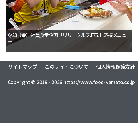
おふくろの味総合研究所
食品製造品質研究所
トータルライフスタイル創造事業
株式会社カーチョイス
株式会社COMMON
CSR
農業法人の運営・管理事業
加工製造事業
株式会社UNITY
一般社団法人シニアミール協会
健康経営の取り組みについて
フードサービス事業
コミュニティ事業
株式会社HAND
株式会社ライクイット
採用情報
6/23（金）社員食堂企画「リリーウルフ.F石川 応援メニュ
ー」
リサーチ・アンド・デベロップメント事業
株式会社ファミリア
株式会社NEXT
食品の品質・衛生管理トータルサポート事業
株式会社make better
株式会社ピース
ロジスティクス事業
レンタカーサービス事業
株式会社YAMATO Asia
株式会社Anniversary
サイトマップ
このサイトについて
個人情報保護方針
福祉就労支援事業
インシュアランス事業
カーチョイス・レンタカーサービス株式会社
資格認定事業
グローバル・ネットワーク事業
Copyright © 2019 - 2026 https://www.food-yamato.co.jp
株式会社AKKO
株式会社プラスぽぽぽ
特定非営利活動法人ホームホスピスこまつ
一般社団法人日本うんこ文化学会