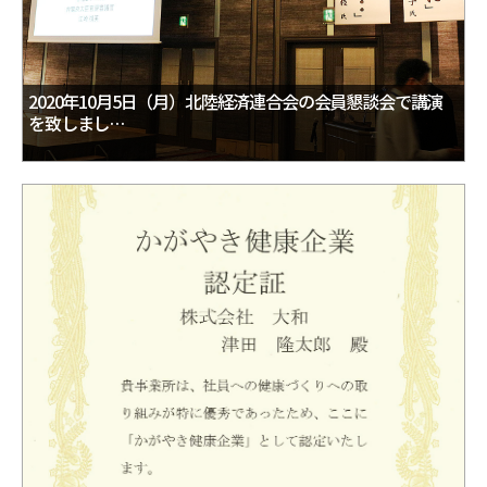
2020年10月5日（月）北陸経済連合会の会員懇談会で講演
を致しまし…