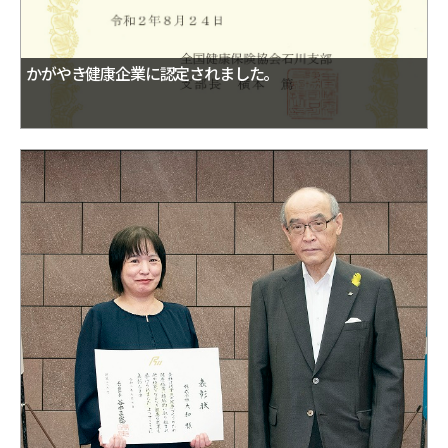
かがやき健康企業に認定されました。