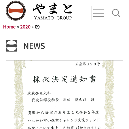
line
line
line
Home
»
2020
»
09
HOME
NEWS
ニュース
YAMATO WAY
会社概要
やまとグループ株式会社
株式会社ヤマトアグリ
沿革
株式会社大和
株式会社栄食
株式会社ONKURI
株式会社未来への恋文
事業内容