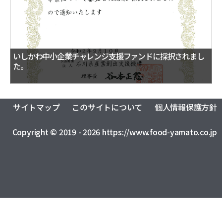
おふくろの味総合研究所
食品製造品質研究所
トータルライフスタイル創造事業
株式会社カーチョイス
株式会社COMMON
CSR
農業法人の運営・管理事業
加工製造事業
株式会社UNITY
一般社団法人シニアミール協会
健康経営の取り組みについて
フードサービス事業
コミュニティ事業
株式会社HAND
株式会社ライクイット
採用情報
いしかわ中小企業チャレンジ支援ファンドに採択されまし
た。
リサーチ・アンド・デベロップメント事業
株式会社ファミリア
株式会社NEXT
食品の品質・衛生管理トータルサポート事業
株式会社make better
株式会社ピース
ロジスティクス事業
レンタカーサービス事業
株式会社YAMATO Asia
株式会社Anniversary
サイトマップ
このサイトについて
個人情報保護方針
福祉就労支援事業
インシュアランス事業
カーチョイス・レンタカーサービス株式会社
資格認定事業
グローバル・ネットワーク事業
Copyright © 2019 - 2026 https://www.food-yamato.co.jp
株式会社AKKO
株式会社プラスぽぽぽ
特定非営利活動法人ホームホスピスこまつ
一般社団法人日本うんこ文化学会