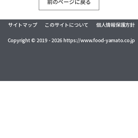
前のページに戻る
おふくろの味総合研究所
食品製造品質研究所
トータルライフスタイル創造事業
株式会社カーチョイス
株式会社COMMON
CSR
農業法人の運営・管理事業
加工製造事業
株式会社UNITY
一般社団法人シニアミール協会
サイトマップ
このサイトについて
個人情報保護方針
健康経営の取り組みについて
フードサービス事業
コミュニティ事業
株式会社HAND
株式会社ライクイット
採用情報
Copyright © 2019 - 2026 https://www.food-yamato.co.jp
リサーチ・アンド・デベロップメント事業
株式会社ファミリア
株式会社NEXT
食品の品質・衛生管理トータルサポート事業
株式会社make better
株式会社ピース
ロジスティクス事業
レンタカーサービス事業
株式会社YAMATO Asia
株式会社Anniversary
福祉就労支援事業
インシュアランス事業
カーチョイス・レンタカーサービス株式会社
資格認定事業
グローバル・ネットワーク事業
株式会社AKKO
株式会社プラスぽぽぽ
特定非営利活動法人ホームホスピスこまつ
一般社団法人日本うんこ文化学会