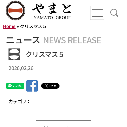
line
line
line
Home
»
クリスマス５
HOME
ニュース
NEWS RELEASE
ニュース
クリスマス５
2026,02,26
YAMATO WAY
会社概要
やまとグループ株式会社
株式会社ヤマトアグリ
カテゴリ：
沿革
株式会社大和
株式会社栄食
株式会社ONKURI
株式会社未来への恋文
事業内容